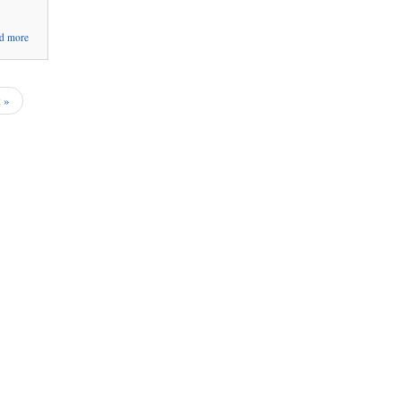
about
d more
सहायक
कम्प्युटर
अपरेटरको
विज्ञापन
t »
अस्थगित
सम्बन्धमा |