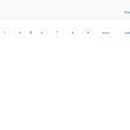
Rea
5
3
4
6
7
8
9
next ›
las