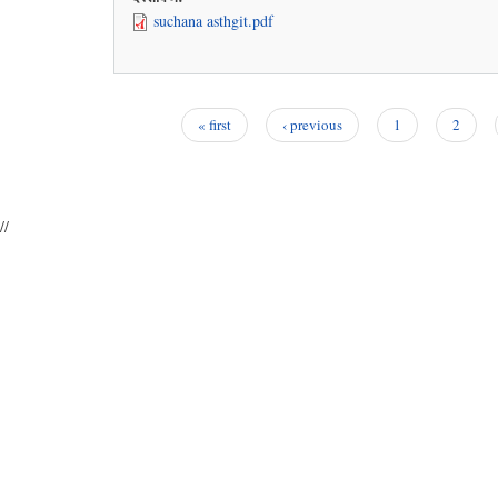
suchana asthgit.pdf
« first
‹ previous
1
2
Pages
//