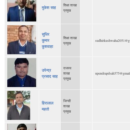
शिक्षा शाखा
मुकेश साह
प्रमुख
सुधिर
शिक्षा शाखा
कुमार
sudhirkushwaha2051@g
प्रमुख
कुशवाहा
राजस्व
उपेन्द्र
शाखा
upendrapdsah575@gmai
प्रसाद साह
प्रमुख
जिन्सी
हिरालाल
शाखा
महतो
प्रमुख