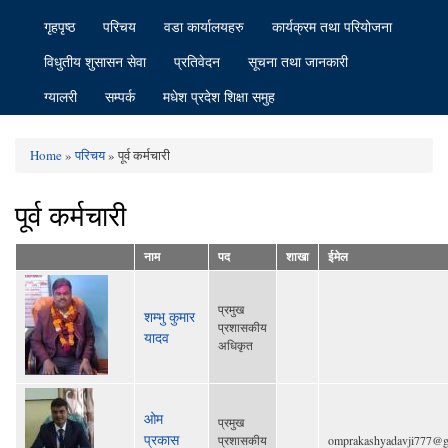
गृहपृष्ठ
परिचय
वडा कार्यालयहरु
कार्यक्रम तथा परियोजना
विधुतीय शुसासन सेवा
प्रतिवेदन
सूचना तथा जानकारी
ग्यालरी
सम्पर्क
मधेश प्रदेश शिक्षा समुह
Home
»
परिचय
» पूर्व कर्मचारी
You are here
पूर्व कर्मचारी
नाम
पद
शाखा
ईमेल
प्रमुख
शम्भु कुमार
प्रशासकीय
यादव
अधिकृत
ओम
प्रमुख
प्रकास
प्रशासकीय
omprakashyadavji777@g