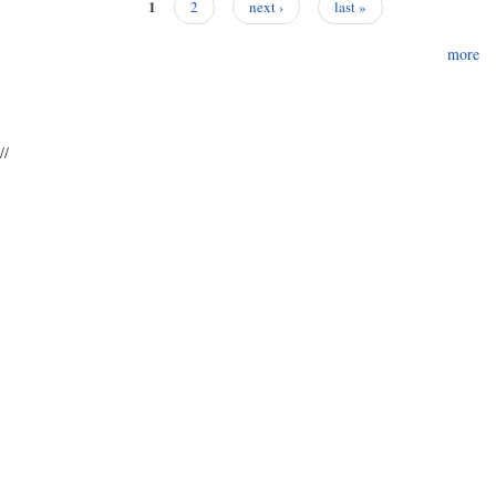
1
2
next ›
last »
Pages
more
//