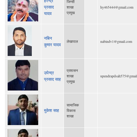
हरेन्द्र
जिन्सी
प्रसाद
शाखा
hy465444@gmail.com
प्रमुख
यादव
नबिन
लेखापाल
nabindv1@gmail.com
कुमार यादव
प्रशासन
उपेन्द्र
शाखा
upendrapdsah575@gmai
प्रसाद साह
प्रमुख
सामाजिक
मुकेश साह
विकास
शाखा