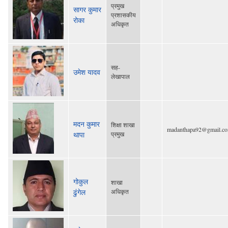
प्रमुख
सागर कुमार
प्रशासकीय
रोका
अधिकृत
सह-
उमेश यादव
लेखापाल
मदन कुमार
शिक्षा शाखा
madanthapa92@gmail.c
थापा
प्रमुख
गोकुल
शाखा
ढुंगेल
अधिकृत