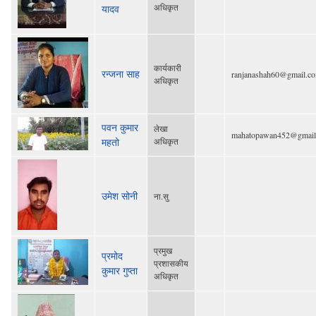
अधिकृत
यादव
कार्यकारी
रन्जना साह
ranjanashah60@gmail.c
अधिकृत
पवन कुमार
लेखा
mahatopawan452@gmail
महतो
अधिकृत
उमेश सोनी
ना.सु
प्रमुख
प्रमोद
प्रशासकीय
कुमार गुप्ता
अधिकृत