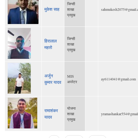
जिन्सी
मुकेश साह
शाखा
sahmukesh2075@gmail.
प्रमुख
जिन्सी
हिरालाल
शाखा
महतो
प्रमुख
अर्जुन
MIS
ay6114041@gmail.com
कुमार यादव
अपरेटर
योजना
रामाशंकर
शाखा
yramashankar554@gmai
यादव
प्रमुख