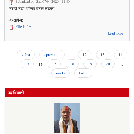
Submitted on:
Sat, 07/04/2026 - 11:40
तेश्रो तथा अन्तिम पटक ताकेता
दस्तावेज:
File.PDF
about चा
Read more
आ
२०८२/०
भुक्तानी 
खाता ब
« first
‹ previous
…
12
13
14
Pages
16
सम्बन्धम
15
17
18
19
20
…
next ›
last »
पदाधिकारी