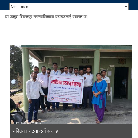
 फतुवा बियजपुर नगरपालिकामा यहाहरुलाई स्वागत छ |
व्यक्तिगत घटना दर्ता सप्ताह
सुरक्षित आप्रवासन (सामी) कार्यक्रम
" बिश्व क्षयरोग दिवस "
नवौ नगर सभा