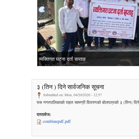
व्यक्तिगत घटना दर्ता सप्ताह
सुरक्षित आप्रवासन (सामी) कार्यक्रम
" बिश्व क्षयरोग दिवस "
नवौ नगर सभा
३ (तिन ) दिने सार्वजनिक सूचना
Submitted on:
Mon, 04/20/2020 - 12:57
यस नगरपालिकाको राहत सामग्री वितरणको बोलपत्रको ३ (तिन) दिन
दस्तावेज:
combinepdf.pdf