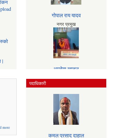
यांकन
Upload
गोपाल राय यादव
नगर प्रमुख
हरुको
 |
अमबेया खातुन
अन्य
कार्यवाहक नगर प्रमुख
पदाधिकारी
about ३
d more
(तिन )
कमल प्रसाद दाहाल
दिने